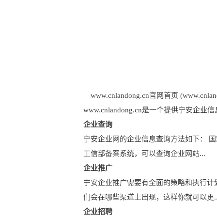
www.cnlandong.cn官网首页 (www.cnland
www.cnlandong.cn是一个提供
企业查询
宁安企业网的企业信息查询方法如下： 
工信部备案系统，可以查询企业网站...
企业推广
宁安企业推广需要有全面的策略和执行计
们会在哪些渠道上出现，这样你就可以更..
企业招聘