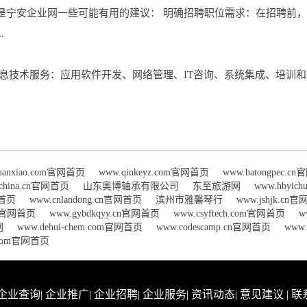
是宁安企业网一些可能有用的建议： 明确招聘职位需求：在招聘前
.
息技术服务：应用软件开发、网络管理、IT咨询、系统集成、培训和
guanxiao.com官网首页
www.qinkeyz.com官网首页
www.batongpec.c
rrchina.cn官网首页
山东奥博轴承有限公司
东至旅游网
www.hbyic
网首页
www.cnlandong.cn官网首页
滨州市雅馨琴行
www.jshjk.cn
.cn官网首页
www.gybdkqyy.cn官网首页
www.csyftech.com官网首页
w
网
www.dehui-chem.com官网首页
www.codescamp.cn官网首页
www.
d.com官网首页
企业查询
|
企业推广
|
企业招聘
|
企业服务
|
资讯动态
|
意见建议
|
联