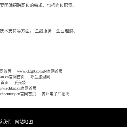
，要明确招聘职位的需求，包括岗位职责、
技术支持等方面。 金融服务：企业理财、
n官网首页
www.clzg8.com的官网首页
huan.cn官网首页
呼兰旅游网
官网首页
爱美妆
ww.schkat.cn官网首页
zhcentury.cn官网首页
苏州电子厂招聘
系我们
|
网站地图