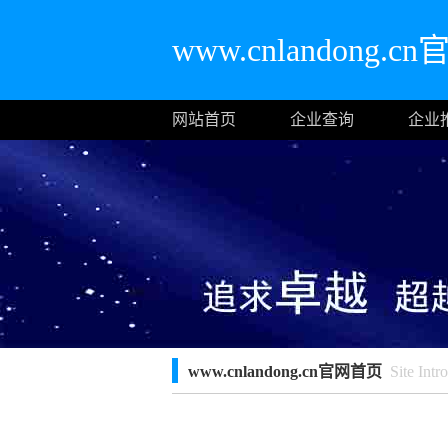
www.cnlandong.
网站首页
企业查询
企业
www.cnlandong.cn官网首页
Site Intr