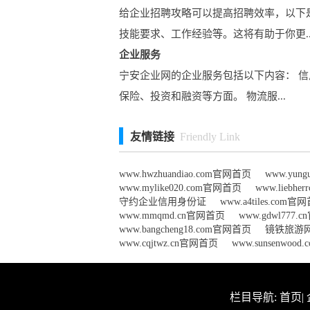
给企业招聘攻略可以提高招聘效率，以下
技能要求、工作经验等。这将有助于你更..
企业服务
宁安企业网的企业服务包括以下内容： 信
保险、投资和融资等方面。 物流服...
友情链接
Friendly Link
www.hwzhuandiao.com官网首页
www.yun
www.mylike020.com官网首页
www.liebhe
守约企业信用身份证
www.a4tiles.com官
www.mmqmd.cn官网首页
www.gdwl777
www.bangcheng18.com官网首页
镜铁旅游
www.cqjtwz.cn官网首页
www.sunsenwoo
栏目导航:
首页
|