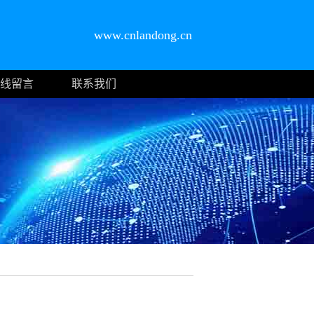
www.cnlandong.cn
线留言
联系我们